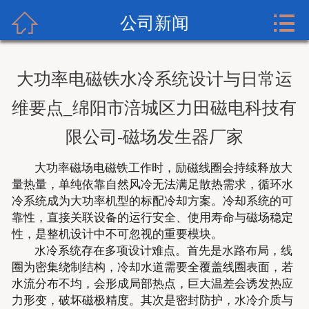



首页
公司新闻
关于我们
大功率电磁铁水冷系统设计与日常运
产品展示
维要点_绵阳市涪城区力田磁电科技有
实力展示
限公司-磁场发生器厂家
新闻资讯
大功率磁场电磁铁工作时，励磁线圈会持续释放大
量热量，单纯依靠自然风冷无法满足散热需求，循环水
成功案例
冷系统成为大功率机型的标配冷却方案。冷却系统的可
靠性，直接关联设备的运行安全、使用寿命与磁场稳定
性，是整机设计中不可忽视的重要模块。
服务支持
水冷系统存在多项设计难点。首先是水路布局，线
圈为密集绕制结构，冷却水道需要全覆盖线圈表面，若
联系我们
水流分布不均，会形成局部热点，巨大温差会诱发热应
力形变，破坏磁极精度。其次是密封防护，水冷介质与