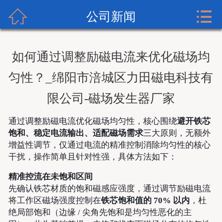



首页
公司新闻
关于我们
如何通过调整励磁电流来优化磁场均
产品展示
匀性？_绵阳市涪城区力田磁电科技有
实力展示
限公司-磁场发生器厂家
新闻资讯
通过调整励磁电流优化磁场均匀性，核心围绕
避开铁芯
饱和、稳定电流输出、适配磁场需求
三大原则，无额外
成功案例
增益性调节，仅通过电流的精准控制消除均匀性的核心
干扰，操作简单且针对性强，具体方法如下：
服务支持
精准控流在未饱和区间
先确认铁芯材质的饱和磁感应强度，通过调节励磁电流
联系我们
将工作区磁场强度控制在
铁芯饱和值的 70% 以内
，杜
绝局部饱和（边缘 / 尖角先饱和是均匀性恶化的主