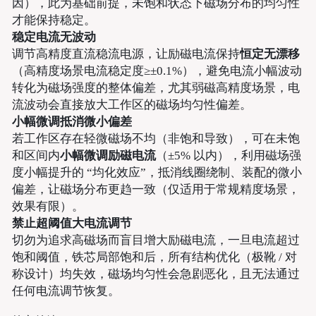
因），此为基础前提，未饱和状态下磁场分布的均匀性
才能保持稳定。
稳定电流无波动
调节高精度直流稳流电源，让励磁电流保持
恒定无漂移
（高精度场景电流稳定度≥±0.1%），避免电流小幅波动
转化为磁场强度的整体偏差，尤其弱磁高精度场景，电
流波动会直接放大工作区的磁场均匀性偏差。
小幅微调抵消微小偏差
若工作区存在轻微磁场不均（非饱和导致），可在未饱
和区间内
小幅微调励磁电流
（±5% 以内），利用磁场强
度小幅提升的 “均化效应”，抵消线圈绕制、装配的微小
偏差，让磁场分布更趋一致（仅适用于常规精度场景，
效果有限）。
禁止超阈值大电流调节
切勿为追求高磁场而盲目增大励磁电流，一旦电流超过
饱和阈值，铁芯局部饱和后，所有结构优化（极靴 / 对
称设计）均失效，磁场均匀性会急剧恶化，且无法通过
任何电流调节恢复。